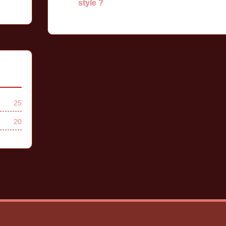
style ?
25
20