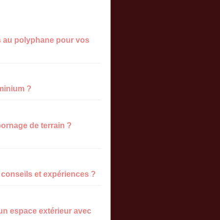
es au polyphane pour vos
minium ?
ornage de terrain ?
 conseils et expériences ?
un espace extérieur avec