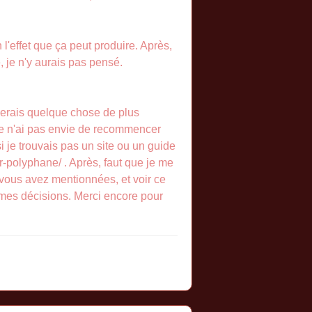
 l'effet que ça peut produire. Après,
e, je n'y aurais pas pensé.
imerais quelque chose de plus
 je n'ai pas envie de recommencer
 si je trouvais pas un site ou un guide
er-polyphane/ . Après, faut que je me
 vous avez mentionnées, et voir ce
 mes décisions. Merci encore pour