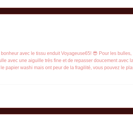
 bonheur avec le tissu enduit Voyageuse65! 😎 Pour les bulles, 
bulle avec une aiguille très fine et de repasser doucement avec l
 le papier washi mais ont peur de la fragilité, vous pouvez le pla