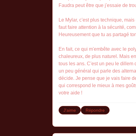
Faudra peut être que j'essaie de tro
Le Mylar, c'est plus technique, mais ç
faut faire attention à la sécurité, c
Heureusement que tu as partagé ton
En fait, ce qui m'embête avec le pol
chaleureux, de plus naturel. Mais e
tous les ans. C'est un peu le dillem qu
un peu général qui parle des alternat
décide. Je pense que je vais faire d
qui correspond le mieux à mes goûts
votre aide !
J'aime
Répondre