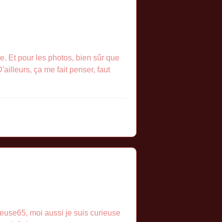
e. Et pour les photos, bien sûr que
ailleurs, ça me fait penser, faut
geuse65, moi aussi je suis curieuse