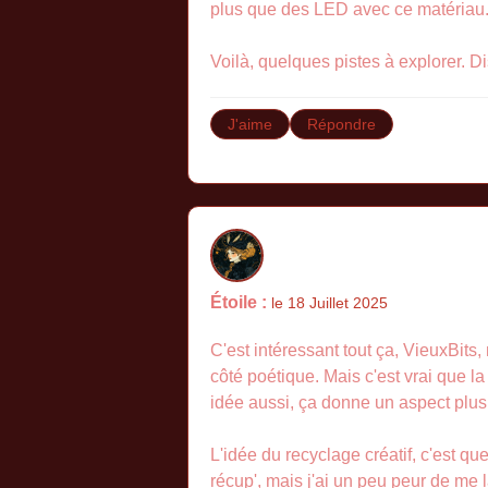
plus que des LED avec ce matériau
Voilà, quelques pistes à explorer. D
J'aime
Répondre
Étoile :
le 18 Juillet 2025
C'est intéressant tout ça, VieuxBits
côté poétique. Mais c'est vrai que la 
idée aussi, ça donne un aspect plus 
L'idée du recyclage créatif, c'est q
récup', mais j'ai un peu peur de me l