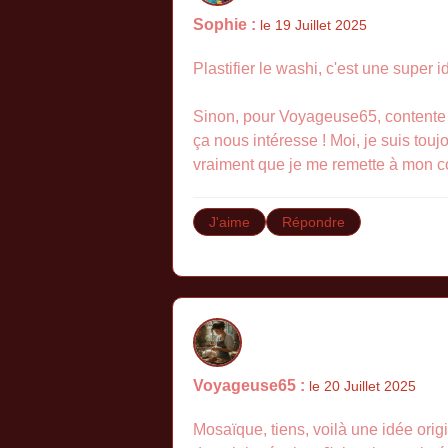
Sophie :
le 19 Juillet 2025
Plastifier le washi, c'est une super i
Sinon, pour Voyageuse65, contente qu
ça nous intéresse ! Moi, je suis touj
vraiment que je me remette à mon co
J'aime
Répondre
Voyageuse65 :
le 20 Juillet 2025
Mosaïque, tiens, voilà une idée orig