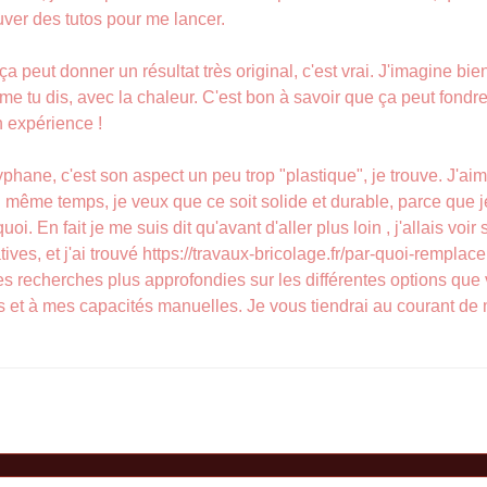
uver des tutos pour me lancer.
a peut donner un résultat très original, c'est vrai. J'imagine bien
omme tu dis, avec la chaleur. C'est bon à savoir que ça peut fondr
 expérience !
yphane, c'est son aspect un peu trop "plastique", je trouve. J'a
n même temps, je veux que ce soit solide et durable, parce que
oi. En fait je me suis dit qu'avant d'aller plus loin , j'allais voir
ives, et j'ai trouvé https://travaux-bricolage.fr/par-quoi-remplac
es recherches plus approfondies sur les différentes options que
 et à mes capacités manuelles. Je vous tiendrai au courant de