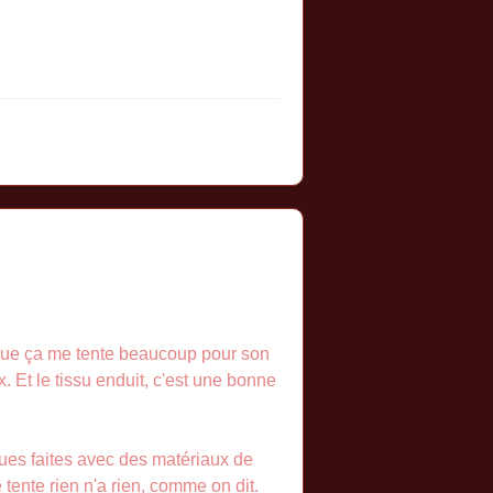
e que ça me tente beaucoup pour son
x. Et le tissu enduit, c'est une bonne
ques faites avec des matériaux de
 tente rien n'a rien, comme on dit.