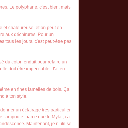
res. Le polyphane, c'est bien, mais
e et chaleureuse, et on peut en
gare aux déchirures. Pour un
s tous les jours, c'est peut-être pas
isé du coton enduit pour refaire un
colle doit être impeccable. J'ai eu
 même en fines lamelles de bois. Ça
nd à ton style.
 donner un éclairage très particulier,
 de l'ampoule, parce que le Mylar, ça
candescence. Maintenant, je n'utilise