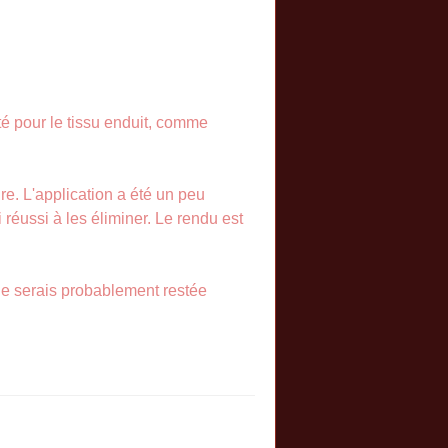
pté pour le tissu enduit, comme
re. L'application a été un peu
 réussi à les éliminer. Le rendu est
 je serais probablement restée