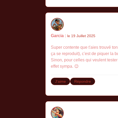
Garcia :
le 19 Juillet 2025
Super contente que t'aies trouvé ton
ça se reproduit), c'est de piquer la 
Sinon, pour celles qui veulent tester
effet sympa. 😉
J'aime
Répondre