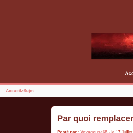
Acc
Accueil
>
Sujet
Par quoi remplacer
Posté par :
Voyageuse65
- le 17 Juille