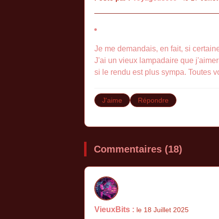
Je me demandais, en fait, si certain
J'ai un vieux lampadaire que j'aimera
si le rendu est plus sympa. Toutes v
J'aime
Répondre
Commentaires (18)
VieuxBits :
le 18 Juillet 2025