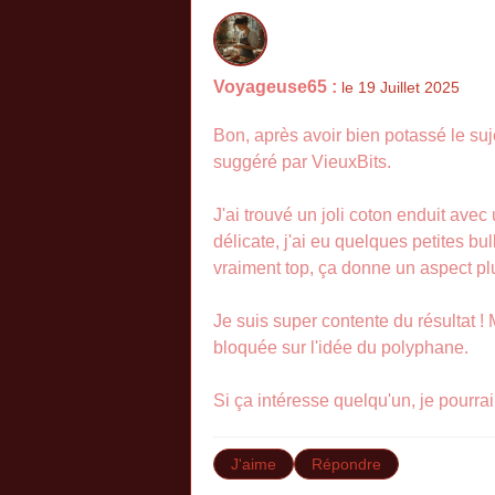
Voyageuse65 :
le 19 Juillet 2025
Bon, après avoir bien potassé le suj
suggéré par VieuxBits.
J'ai trouvé un joli coton enduit avec
délicate, j'ai eu quelques petites bu
vraiment top, ça donne un aspect p
Je suis super contente du résultat !
bloquée sur l'idée du polyphane.
Si ça intéresse quelqu'un, je pourra
J'aime
Répondre