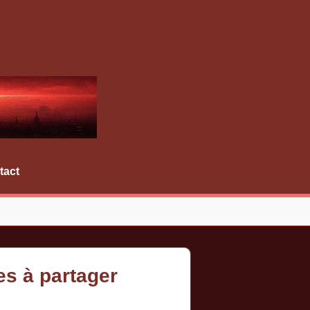
tact
es à partager