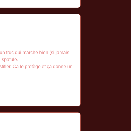
un truc qui marche bien (si jamais
a spatule.
stifier. Ca le protège et ça donne un