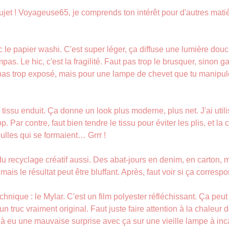
ujet ! Voyageuse65, je comprends ton intérêt pour d'autres matiè
 le papier washi. C'est super léger, ça diffuse une lumière douc
as. Le hic, c'est la fragilité. Faut pas trop le brusquer, sinon 
st pas trop exposé, mais pour une lampe de chevet que tu manipule
e tissu enduit. Ça donne un look plus moderne, plus net. J'ai util
p. Par contre, faut bien tendre le tissu pour éviter les plis, et la 
ulles qui se formaient… Grrr !
 du recyclage créatif aussi. Des abat-jours en denim, en carton,
s le résultat peut être bluffant. Après, faut voir si ça correspo
echnique : le Mylar. C'est un film polyester réfléchissant. Ça peut
 un truc vraiment original. Faut juste faire attention à la chaleur
 déjà eu une mauvaise surprise avec ça sur une vieille lampe à in