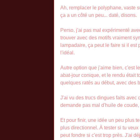
Ah, remplacer le polyphane, vaste s
ça a un côté un peu... daté, disons.
Perso, j'ai pas mal expérimenté avec
trouver avec des motifs vraiment symp
lampadaire, ça peut le faire si il e
l'idéal.
Autre option que j'aime bien, c'est l
abat-jour conique, et le rendu était to
quelques ratés au début, avec des b
J'ai vu des trucs dingues faits avec
demande pas mal d'huile de coude, mai
Et pour finir, une idée un peu plus t
plus directionnel. À tester si tu veux
peut fondre si c'est trop près. J'ai