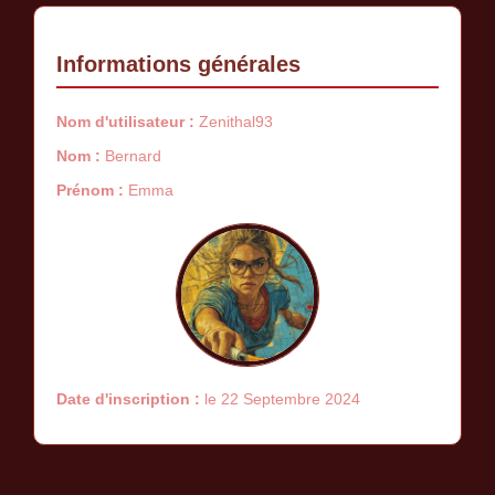
Informations générales
Nom d'utilisateur :
Zenithal93
Nom :
Bernard
Prénom :
Emma
Date d'inscription :
le 22 Septembre 2024