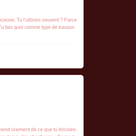
ceuse. Tu l'utilises souvent ? Parce
t. Tu fais quoi comme type de travaux
dépend vraiment de ce que tu bricoles.