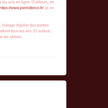
les avis en ligne. D'ailleurs, en
https://www.pierrotbrico.fr/
, je ne
, huilage régulier des parties
riel tous les ans. Et surtout,
de les abîmer.