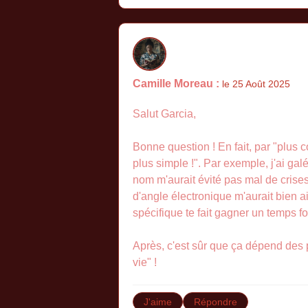
Camille Moreau :
le 25 Août 2025
Salut Garcia,
Bonne question ! En fait, par "plus c
plus simple !". Par exemple, j'ai ga
nom m'aurait évité pas mal de crises
d'angle électronique m'aurait bien ai
spécifique te fait gagner un temps fo
Après, c'est sûr que ça dépend des p
vie" !
J'aime
Répondre