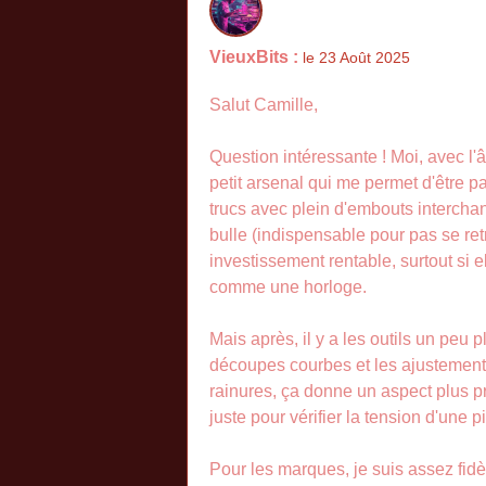
VieuxBits :
le 23 Août 2025
Salut Camille,
Question intéressante ! Moi, avec l'
petit arsenal qui me permet d'être pa
trucs avec plein d'embouts interchan
bulle (indispensable pour pas se re
investissement rentable, surtout si e
comme une horloge.
Mais après, il y a les outils un peu 
découpes courbes et les ajustements 
rainures, ça donne un aspect plus pro 
juste pour vérifier la tension d'une pi
Pour les marques, je suis assez fidè