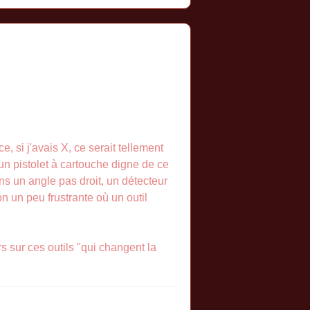
, si j'avais X, ce serait tellement
 un pistolet à cartouche digne de ce
ns un angle pas droit, un détecteur
n un peu frustrante où un outil
s sur ces outils "qui changent la