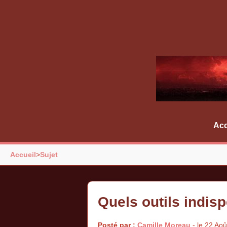
Acc
Accueil
>
Sujet
Quels outils indis
Posté par :
Camille Moreau
- le 22 Ao