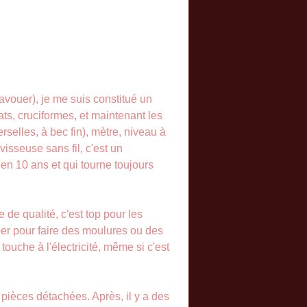
avouer), je me suis constitué un
lats, cruciformes, et maintenant les
selles, à bec fin), mètre, niveau à
isseuse sans fil, c'est un
ien 10 ans et qui tourne toujours
 de qualité, c'est top pour les
per pour faire des moulures ou des
 touche à l'électricité, même si c'est
 pièces détachées. Après, il y a des