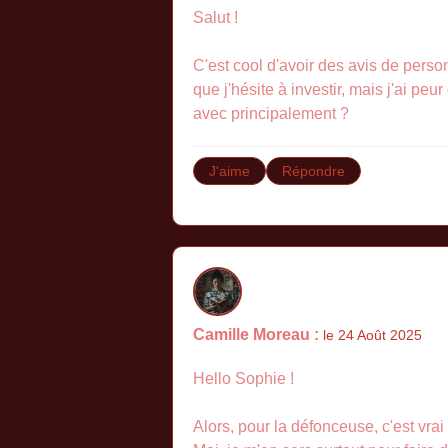
Salut !
C'est cool d'avoir des avis de perso
que j'hésite à investir, mais j'ai pe
avec principalement ?
J'aime
Répondre
Camille Moreau :
le 24 Août 2025
Hello Sophie !
Alors, pour la défonceuse, c'est vrai