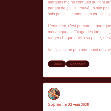
marques moins connues qui font aussi
parlant de ça, j'ai trouvé un site pas
sais pas si tu connais, en tout cas,
L'entretien, c'est primordial pour qu
mécaniques, affûtage des lames... ça
ranger chaque outil à sa place, c'es
Voilà, c'est un peu mon point de vue
J'aime
Répondre
Sophie :
le 23 Août 2025