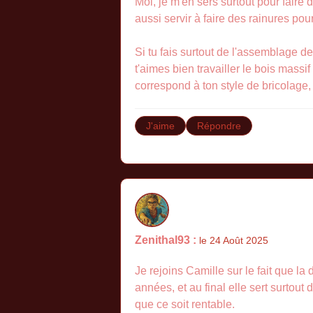
Moi, je m'en sers surtout pour faire
aussi servir à faire des rainures p
Si tu fais surtout de l'assemblage de 
t'aimes bien travailler le bois massi
correspond à ton style de bricolage, 
J'aime
Répondre
Zenithal93 :
le 24 Août 2025
Je rejoins Camille sur le fait que la
années, et au final elle sert surtou
que ce soit rentable.