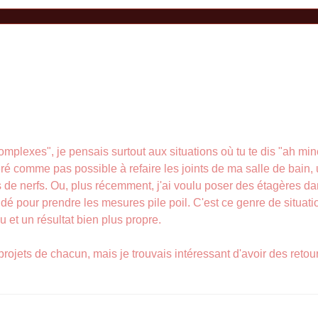
omplexes", je pensais surtout aux situations où tu te dis "ah mince
léré comme pas possible à refaire les joints de ma salle de bain,
 de nerfs. Ou, plus récemment, j'ai voulu poser des étagères da
dé pour prendre les mesures pile poil. C'est ce genre de situatio
u et un résultat bien plus propre.
rojets de chacun, mais je trouvais intéressant d'avoir des retour