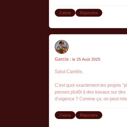
J'aime
Répondre
Garcia :
le 25 Août 2025
Salut Camille,
C'est quoi exactement tes projets "p
penses plutôt à des travaux sur des
d'urgence ? Comme ça, on peut mieux 
J'aime
Répondre