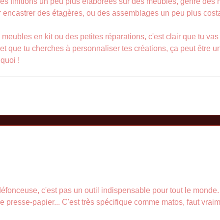
 des finitions un peu plus élaborées sur des meubles, genre des 
our encastrer des étagères, ou des assemblages un peu plus cost
meubles en kit ou des petites réparations, c'est clair que tu vas p
f et que tu cherches à personnaliser tes créations, ça peut être u
quoi !
 défonceuse, c'est pas un outil indispensable pour tout le monde. P
t de presse-papier... C'est très spécifique comme matos, faut vra