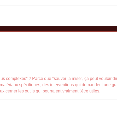
lus complexes" ? Parce que "sauver la mise", ça peut vouloir dire
 matériaux spécifiques, des interventions qui demandent une gr
cerner les outils qui pourraient vraiment t'être utiles.