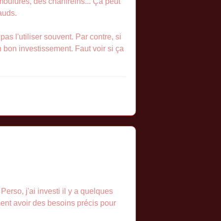
moulures, des chanfreins... Ça peut
auds.
as l'utiliser souvent. Par contre, si
n bon investissement. Faut voir si ça
erso, j'ai investi il y a quelques
iment avoir des besoins précis pour