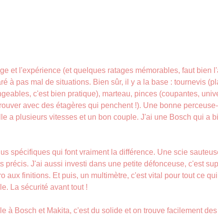
âge et l'expérience (et quelques ratages mémorables, faut bien l'
ré à pas mal de situations. Bien sûr, il y a la base : tournevis (p
geables, c'est bien pratique), marteau, pinces (coupantes, univer
trouver avec des étagères qui penchent !). Une bonne perceuse-v
lle a plusieurs vitesses et un bon couple. J'ai une Bosch qui a b
plus spécifiques qui font vraiment la différence. Une scie sauteuse
précis. J'ai aussi investi dans une petite défonceuse, c'est su
aux finitions. Et puis, un multimètre, c'est vital pour tout ce qui
le. La sécurité avant tout !
le à Bosch et Makita, c'est du solide et on trouve facilement des