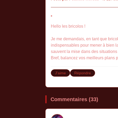
Hello les bricolos !
Je me demandais, en tant que bricol
indispensables pour mener à bien la
sauvent la mise dans des situations 
Bref, balancez vos meilleurs plans p
J'aime
Répondre
Commentaires (33)